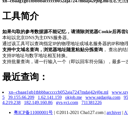
xn--cbaag1gb1tbbbbacccccb052aja7247mdaj42ej0g.ml
域名无法
工具简介
如果勾取的参考数据源不能记忆，请清除浏览器Cookie后再尝试。Any Bug pls 
本站以北京DNS为主DNS服务器。
通过该工具可以查询指定IP的物理地址或域名服务器的IP和
支持中文域名查询，浏览器地址随意粘贴分拣查询
， 查出的
支持IP地址与数字地址相互转换。
支持批量查询，请一行输入一个（即以回车符分隔），最多一
最近查询：
xn--cbaag1gb1tbbbbacccccb052aja7247mdaj42ej0g.ml
www.szy
5
39.155.66.209
1.62.141.159
okjob.me
www.sgdaojia.com
95
4.219.238
182.149.160.86
gvs-vci.com
711381226
粤ICP备11000001号
| ©2011-2021 Cha127.com |
archiver
|
A