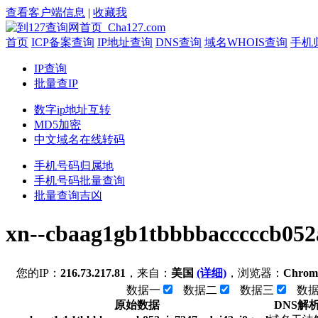
查看客户端信息
|
收藏我
首页
ICP备案查询
IP地址查询
DNS查询
域名WHOIS查询
手机
IP查询
批量查IP
数字ip地址互转
MD5加密
中文域名在线转码
手机号码归属地
手机号码批量查询
批量查询吉凶
xn--cbaag1gb1tbbbbacccccb
您的IP：
216.73.217.81
，来自：
美国
(详细)
，浏览器：
Chrom
数据一
数据二
数据三
数
原始数据
DNS解析