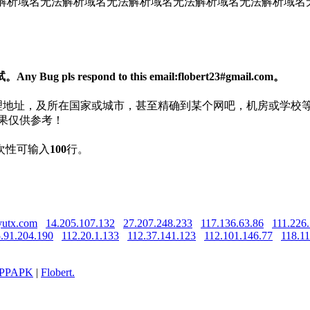
解析
域名无法解析
域名无法解析
域名无法解析
域名无法解析
域名
respond to this email:flobert23#gmail.com。
物理地址，及所在国家或城市，甚至精确到某个网吧，机房或学校
结果仅供参考！
次性可输入
100
行。
utx.com
14.205.107.132
27.207.248.233
117.136.63.86
111.226.
.91.204.190
112.20.1.133
112.37.141.123
112.101.146.77
118.11
PPAPK
|
Flobert.