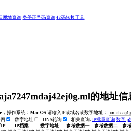
归属地查询
身份证号码查询
代码转换工具
052aja7247mdaj42ej0g.ml的地址
e
，操作系统：
Mac OS
请输入IP或域名或数字地址：
据四
数字地址
DNS轮询
相关查询:
IP批量查询
数字i
IP
IP档案
数字地址
参考数据一
参考数据二
参