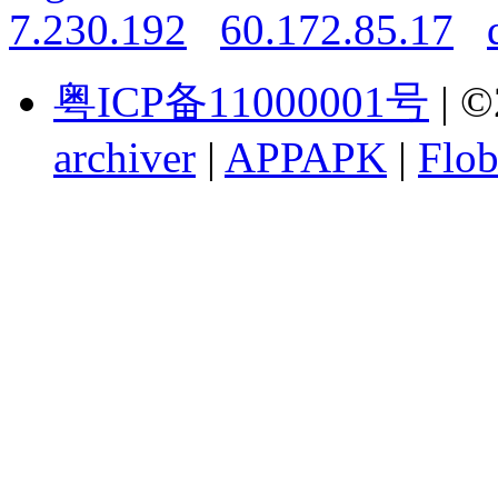
7.230.192
60.172.85.17
粤ICP备11000001号
| ©
archiver
|
APPAPK
|
Flob