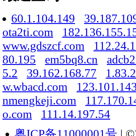
60.1.104.149
39.187.10
ota2ti.com
182.136.155.1
www.gdszcf.com
112.24.
80.195
em5bq8.cn
adcb2
5.2
39.162.168.77
1.83.
w.wbacd.com
123.101.14
nmengkeji.com
117.170.1
o.com
111.14.197.54
粤ICP备11000001号
| ©