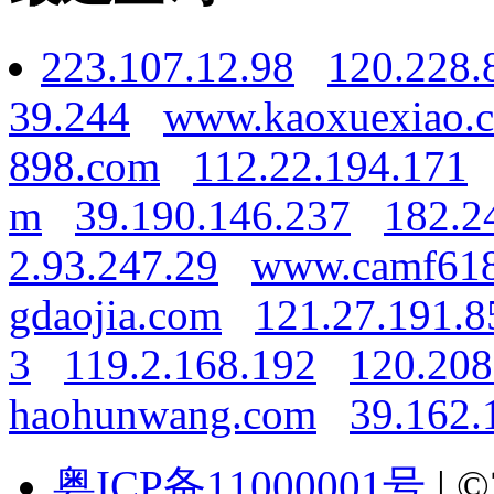
223.107.12.98
120.228.
39.244
www.kaoxuexiao.
898.com
112.22.194.171
m
39.190.146.237
182.2
2.93.247.29
www.camf61
gdaojia.com
121.27.191.8
3
119.2.168.192
120.208
haohunwang.com
39.162.
粤ICP备11000001号
| ©