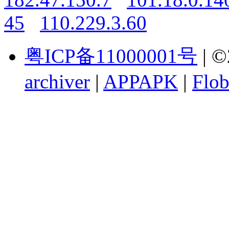
45
110.229.3.60
粤ICP备11000001号
| ©
archiver
|
APPAPK
|
Flob