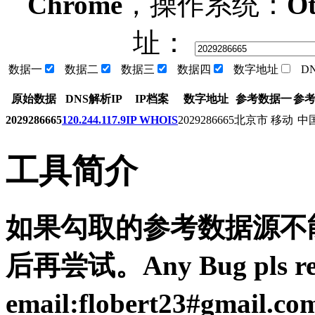
Chrome
，操作系统：
Ot
址：
数据一
数据二
数据三
数据四
数字地址
D
原始数据
DNS解析IP
IP档案
数字地址
参考数据一
参
2029286665
120.244.117.9
IP WHOIS
2029286665
北京市 移动
中
工具简介
如果勾取的参考数据源不能
后再尝试。Any Bug pls resp
email:flobert23#gmail.c