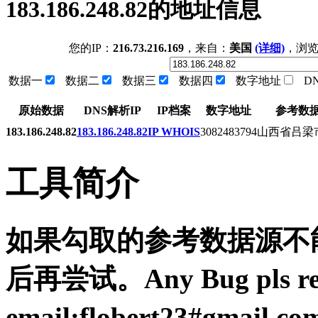
183.186.248.82的地址信息
您的IP：
216.73.216.169
，来自：
美国
(详细)
，浏
数据一
数据二
数据三
数据四
数字地址
D
原始数据
DNS解析IP
IP档案
数字地址
参考数
183.186.248.82
183.186.248.82
IP WHOIS
3082483794
山西省吕梁
工具简介
如果勾取的参考数据源不能
后再尝试。Any Bug pls resp
email:flobert23#gmail.c