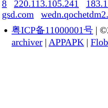
8
220.113.105.241
183.1
gsd.com
wedn.qochetdm2
粤ICP备11000001号
| ©
archiver
|
APPAPK
|
Flob