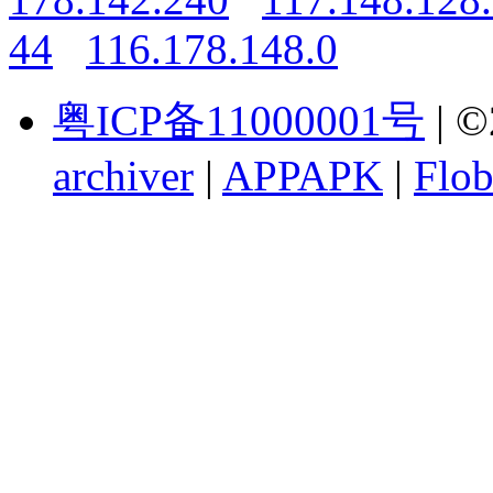
44
116.178.148.0
粤ICP备11000001号
| ©
archiver
|
APPAPK
|
Flob