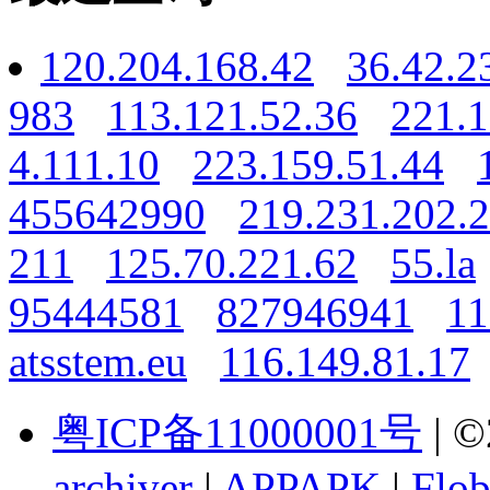
120.204.168.42
36.42.2
983
113.121.52.36
221.1
4.111.10
223.159.51.44
455642990
219.231.202.
211
125.70.221.62
55.la
95444581
827946941
11
atsstem.eu
116.149.81.17
粤ICP备11000001号
| ©
archiver
|
APPAPK
|
Flob