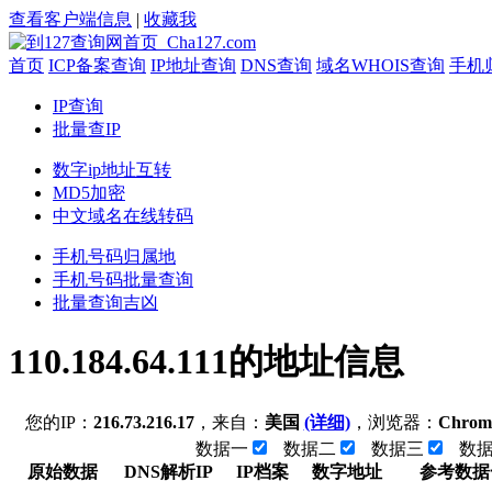
查看客户端信息
|
收藏我
首页
ICP备案查询
IP地址查询
DNS查询
域名WHOIS查询
手机
IP查询
批量查IP
数字ip地址互转
MD5加密
中文域名在线转码
手机号码归属地
手机号码批量查询
批量查询吉凶
110.184.64.111的地址信息
您的IP：
216.73.216.17
，来自：
美国
(详细)
，浏览器：
Chrom
数据一
数据二
数据三
数
原始数据
DNS解析IP
IP档案
数字地址
参考数据