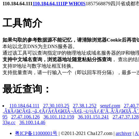
110.184.64.111
110.184.64.111
IP WHOIS
1857568879
四川省成都市
工具简介
如果勾取的参考数据源不能记忆，请清除浏览器Cookie后再尝试。Any Bug pls 
本站以北京DNS为主DNS服务器。
通过该工具可以查询指定IP的物理地址或域名服务器的IP和
支持中文域名查询，浏览器地址随意粘贴分拣查询
， 查出的
支持IP地址与数字地址相互转换。
支持批量查询，请一行输入一个（即以回车符分隔），最多一
最近查询：
110.184.64.111
27.30.103.25
27.38.1.252
senzf.com
27.40.7
‚Â¥Ãƒâ€¦Ã¢â‚¬â„¢ÃƒÂ¢Ã¢â€šÂ¬Ã¢â‚¬ï¿½ÃƒÆ’Ã‚Â¦Ãƒâ€šÃ
95
27.47.106.126
36.101.112.159
36.101.151.241
27.47.37.128
33g.cc
36.100.14.46
粤ICP备11000001号
| ©2011-2021 Cha127.com |
archiver
|
A