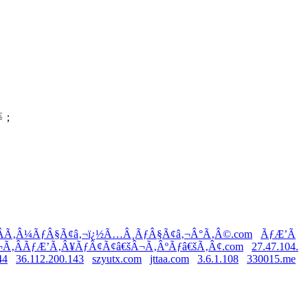
等；
ÂÃ‚Â¼ÃƒÂ§Ã¢â‚¬ï¿½Ã…Â¸ÃƒÂ§Ã¢â‚¬Â°Ã‚Â©.com
ÃƒÆ’Ã
¬Ã‚ÂÃƒÆ’Ã‚Â¥ÃƒÂ¢Ã¢â€šÂ¬Ã‚ÂºÃƒâ€šÃ‚Â¢.com
27.47.104.
44
36.112.200.143
szyutx.com
jttaa.com
3.6.1.108
330015.me