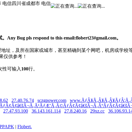
 电信
四川省成都市 电信
respond to this email:flobert23#gmail.com。
物理地址，及所在国家或城市，甚至精确到某个网吧，机房或学校
结果仅供参考！
次性可输入
100
行。
8.62
27.40.76.74
sczgpower.com
www.ÃƒÂ¥Ã‚Â¥Ã‚Â¥ÃƒÂ¦Ã‚
‚Â´ÃƒÂ¢Ã¢â€šÂ¬Ã‚Â¹ÃƒÆ’Ã‚Â©ÃƒÂ¢Ã¢â€šÂ¬Ã‚ÂºÃƒÂ¢Ã¢â€šÂ
27.47.93.100
36.143.161.114
27.8.240.16
29xz.cc
36.106.93.1
PPAPK
|
Flobert.