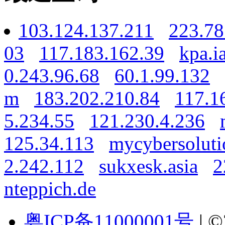
103.124.137.211
223.78
03
117.183.162.39
kpa.i
0.243.96.68
60.1.99.132
m
183.202.210.84
117.1
5.234.55
121.230.4.236
125.34.113
mycybersoluti
2.242.112
sukxesk.asia
2
nteppich.de
粤ICP备11000001号
| ©